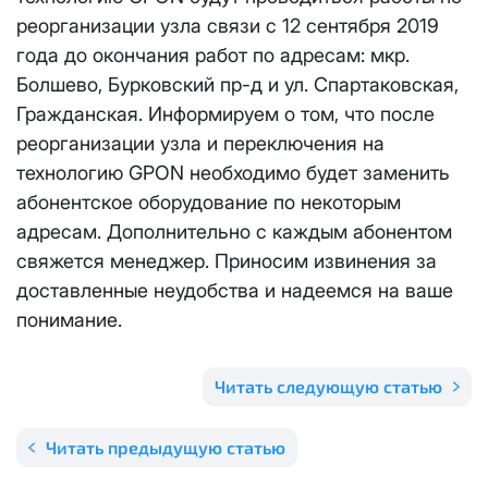
Отправить
реорганизации узла связи с 12 сентября 2019
Email
*
Телевидение
года до окончания работ по адресам: мкр.
КС 300
Email
*
Я даю
согласие на обработку персональных данных
в
Болшево, Бурковский пр-д и ул. Спартаковская,
соответствии с
Политикой в отношении обработки
Аренда оборудования
Гражданская. Информируем о том, что после
НП20
персональных данных
реорганизации узла и переключения на
Я даю
согласие на обработку персональных данных
в
технологию GPON необходимо будет заменить
КС 500
соответствии с
Политикой в отношении обработки
Адрес подключения
*
абонентское оборудование по некоторым
персональных данных
адресам. Дополнительно с каждым абонентом
НП30
Отправить
свяжется менеджер. Приносим извинения за
доставленные неудобства и надеемся на ваше
НП50
Я даю
согласие на обработку персональных данных
в
понимание.
соответствии с
Политикой в отношении обработки
персональных данных
Выделение публичного IP адреса один раз
НП100
осуществляется бесплатно, за каждое
Читать следующую статью
Отправить
последующее выделение публичного IP адреса с
Стандарт
лицевого счета единовременно списывается
3000
Читать предыдущую статью
рублей.
МойДом100