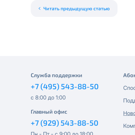
месяцев, публичный IP-адрес
Спутник 40
IP-адрес будет прекращено б
Читать предыдущую статью
Получить новые сетевые рек
Оптима
Спутник 100
МойДом200
Спутник 200
Служба поддержки
Або
+7 (495) 543-88-50
МойДом300
Спо
с 8:00 до 1:00
Под
Эксклюзив
Главный офис
Нов
МойДом500
+7 (929) 543-88-50
Ком
Пн - Пт - с 9:00 до 18:00
Спутник 300