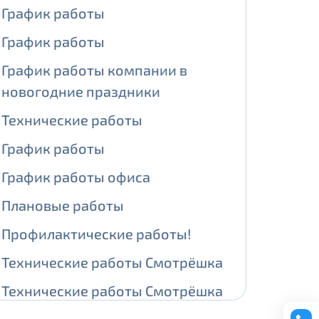
График работы
ении обработки персональных
График работы
График работы компании в
новогодние праздники
На карте
Технические работы
График работы
ии обработки персональных
График работы офиса
едующее выделение публичного IP
Плановые работы
й IP адрес -
5000 рублей
Профилактические работы!
сетевых реквизитов.
Технические работы Смотрёшка
едоставления услуги.
Технические работы Смотрёшка
адрес в течение трех календарных