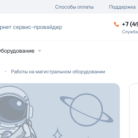
ключение
ку
еление / отключение публи
Способы оплаты
Поддержка
+7 (4
рнет сервис-провайдер
ческое лицо
Служба
борудование
Работы на магистральном оборудовании
ласие на обработку персональных данных
в
твии с
Политикой в отношении обработки
ьных данных