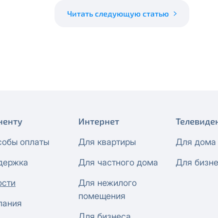
 будет автоматически изменен на приватный IP-адрес и п
ез дополнительного уведомления.
Читать следующую статью
визиты можно по эл.почте
support@vermont-it.ru
или телеф
ненту
Интернет
Телевиде
собы оплаты
Для квартиры
Для дома
держка
Для частного дома
Для бизн
ости
Для нежилого
помещения
пания
Для бизнеса