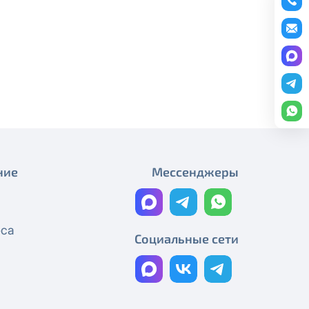
Плановые работы
редоставление услуги публичный
График работы
ону
+7 (495) 543-88-50
.
Плановые работы
Работы на магистральном
кабеле
Технические работы Смотрёшка
Технические работы Смотрёшка
ние
Мессенджеры
Технические работы Смотрёшка
Технические работы Смотрёшка
еса
Социальные сети
Технические работы Смотрёшка
Реорганизация узла связи
Технические работы Смотрёшка