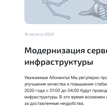
КС 300
Аренда оборудования
Я даю
согласие на обработку
данных
НП20
Адрес подключения
*
Отправить
КС 500
10 августа 2020
НП30
Модернизация серв
Я даю
согласие на обработку 
инфраструктуры
НП50
данных
Выделение публичного IP ад
адреса с лицевого счета ед
Отправить
НП100
Единовременный платеж за см
Уважаемые Абоненты! Мы регулярно пр
Активация услуги производит
улучшения качества и повышения стабил
Стандарт
Ежемесячная абонентская пла
2020 года с 01:00 до 04:00 будут пров
Оформляя заявку на выделени
инфраструктуры. В это время возможен 
МойДом100
Блокировка данной услуги не
за доставленные неудобства.