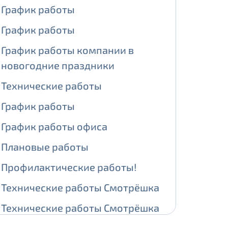
График работы
ении обработки персональных
График работы
График работы компании в
новогодние праздники
На карте
Технические работы
График работы
ии обработки персональных
График работы офиса
едующее выделение публичного IP
Плановые работы
й IP адрес -
5000 рублей
Профилактические работы!
сетевых реквизитов.
Технические работы Смотрёшка
едоставления услуги.
Технические работы Смотрёшка
адрес в течение трех календарных