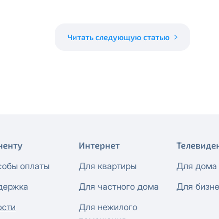
 будет автоматически изменен на приватный IP-адрес и п
ез дополнительного уведомления.
визиты можно по эл.почте
support@vermont-it.ru
или телеф
Читать следующую статью
ненту
Интернет
Телевиде
собы оплаты
Для квартиры
Для дома
держка
Для частного дома
Для бизн
ости
Для нежилого