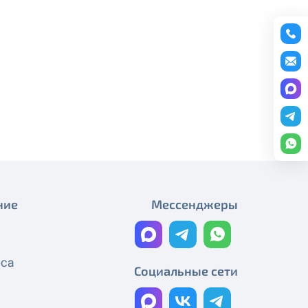
Плановые работы
редоставление услуги публичный
График работы
ону
+7 (495) 543-88-50
.
Плановые работы
Работы на магистральном
кабеле
Технические работы Смотрёшка
Технические работы Смотрёшка
Технические работы Смотрёшка
ние
Мессенджеры
Технические работы Смотрёшка
Технические работы Смотрёшка
еса
Реорганизация узла связи
Социальные сети
Технические работы Смотрёшка