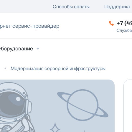
ключение
ку
еление / отключение публи
Способы оплаты
Поддержка
+7 (4
рнет сервис-провайдер
ческое лицо
Служба
борудование
Модернизация серверной инфраструктуры
ласие на обработку персональных данных
в
твии с
Политикой в отношении обработки
ьных данных