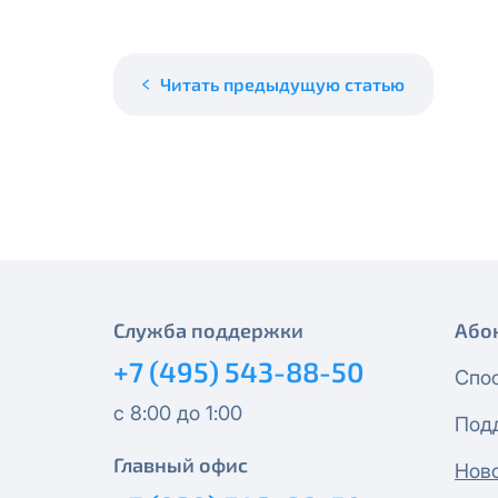
месяцев, публичный IP-адрес
Спутник 40
IP-адрес будет прекращено б
Получить новые сетевые рек
Оптима
Читать предыдущую статью
Спутник 100
МойДом200
Спутник 200
МойДом300
Служба поддержки
Або
+7 (495) 543-88-50
Спо
Эксклюзив
с 8:00 до 1:00
Под
МойДом500
Главный офис
Нов
Спутник 300