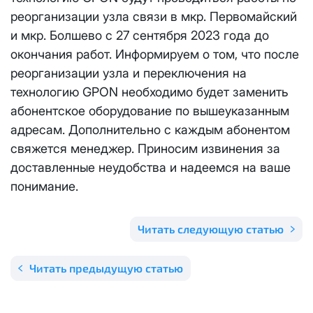
Отправить
реорганизации узла связи в мкр. Первомайский
Email
*
Телевидение
и мкр. Болшево с 27 сентября 2023 года до
КС 300
Email
*
Я даю
согласие на обработку персональных данных
в
окончания работ. Информируем о том, что после
соответствии с
Политикой в отношении обработки
Аренда оборудования
реорганизации узла и переключения на
НП20
персональных данных
технологию GPON необходимо будет заменить
Я даю
согласие на обработку персональных данных
в
абонентское оборудование по вышеуказанным
КС 500
соответствии с
Политикой в отношении обработки
Адрес подключения
*
адресам. Дополнительно с каждым абонентом
персональных данных
свяжется менеджер. Приносим извинения за
НП30
Отправить
доставленные неудобства и надеемся на ваше
понимание.
НП50
Я даю
согласие на обработку персональных данных
в
соответствии с
Политикой в отношении обработки
персональных данных
Выделение публичного IP адреса один раз
НП100
Читать следующую статью
осуществляется бесплатно, за каждое
Отправить
последующее выделение публичного IP адреса с
Стандарт
Читать предыдущую статью
лицевого счета единовременно списывается
3000
рублей.
МойДом100