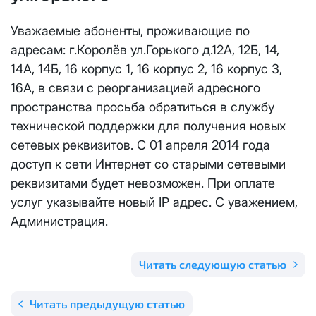
Отправить
Email
*
Уважаемые абоненты, проживающие по
Телевидение
КС 300
Email
*
адресам: г.Королёв ул.Горького д.12А, 12Б, 14,
Я даю
согласие на обработку персональных данных
в
соответствии с
Политикой в отношении обработки
14А, 14Б, 16 корпус 1, 16 корпус 2, 16 корпус 3,
Аренда оборудования
НП20
персональных данных
16А, в связи с реорганизацией адресного
Я даю
согласие на обработку персональных данных
в
пространства просьба обратиться в службу
КС 500
соответствии с
Политикой в отношении обработки
Адрес подключения
*
технической поддержки для получения новых
персональных данных
сетевых реквизитов. С 01 апреля 2014 года
НП30
Отправить
доступ к сети Интернет со старыми сетевыми
реквизитами будет невозможен. При оплате
НП50
Я даю
согласие на обработку персональных данных
в
услуг указывайте новый IP адрес. С уважением,
соответствии с
Политикой в отношении обработки
Администрация.
персональных данных
Выделение публичного IP адреса один раз
НП100
осуществляется бесплатно, за каждое
Отправить
последующее выделение публичного IP адреса с
Читать следующую статью
Стандарт
лицевого счета единовременно списывается
3000
рублей.
Читать предыдущую статью
МойДом100