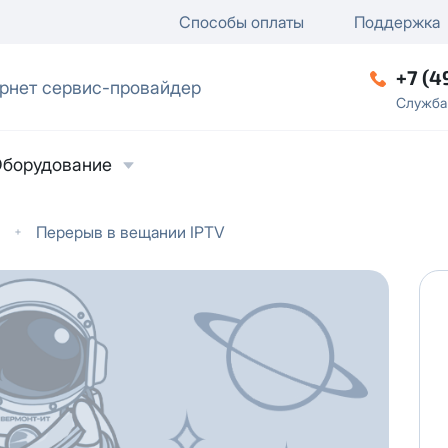
ключение
ку
еление / отключение публи
Способы оплаты
Поддержка
+7 (4
рнет сервис-провайдер
ческое лицо
Служба
борудование
Перерыв в вещании IPTV
ласие на обработку персональных данных
в
твии с
Политикой в отношении обработки
ьных данных