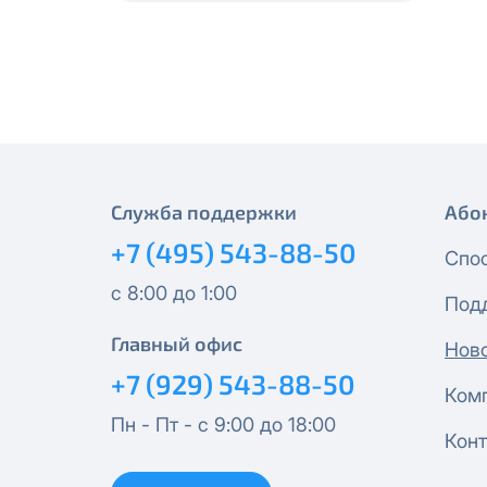
месяцев, публичный IP-адрес
Спутник 40
IP-адрес будет прекращено б
Получить новые сетевые рек
Оптима
Спутник 100
МойДом200
Служба поддержки
Або
+7 (495) 543-88-50
Спутник 200
Спо
с 8:00 до 1:00
Под
МойДом300
Главный офис
Нов
Эксклюзив
+7 (929) 543-88-50
Ком
Пн - Пт - с 9:00 до 18:00
МойДом500
Конт
Спутник 300