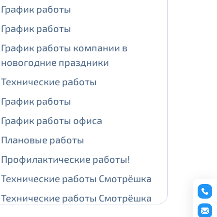
График работы
ении обработки персональных
График работы
График работы компании в
новогодние праздники
На карте
Технические работы
График работы
ии обработки персональных
График работы офиса
едующее выделение публичного IP
Плановые работы
й IP адрес -
5000 рублей
Профилактические работы!
сетевых реквизитов.
Технические работы Смотрёшка
едоставления услуги.
Технические работы Смотрёшка
адрес в течение трех календарных