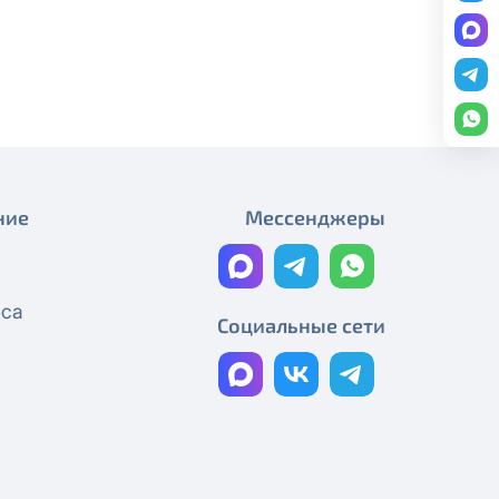
Плановые работы
редоставление услуги публичный
График работы
ону
+7 (495) 543-88-50
.
Плановые работы
Работы на магистральном
кабеле
Технические работы Смотрёшка
ние
Мессенджеры
Технические работы Смотрёшка
Технические работы Смотрёшка
еса
Социальные сети
Технические работы Смотрёшка
Технические работы Смотрёшка
Реорганизация узла связи
Технические работы Смотрёшка