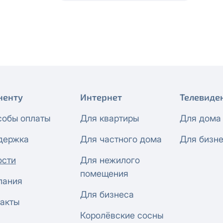
 будет автоматически изменен на приватный IP-адрес и п
ез дополнительного уведомления.
визиты можно по эл.почте
support@vermont-it.ru
или телеф
ненту
Интернет
Телевиде
собы оплаты
Для квартиры
Для дома
держка
Для частного дома
Для бизн
ости
Для нежилого
помещения
пания
Для бизнеса
акты
Королёвские сосны