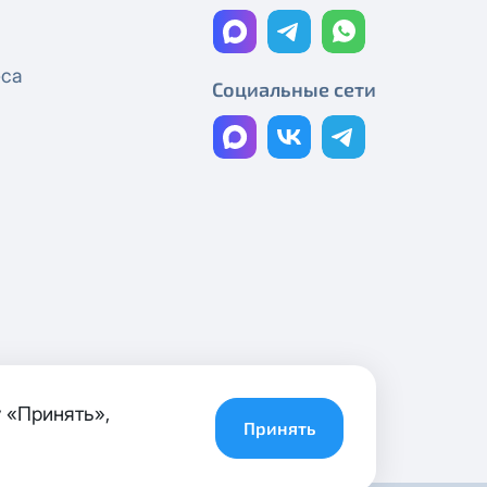
Технические работы Смотрёшка
Реорганизация узла связи
еса
Социальные сети
Реорганизация узла связи
Технические работы Смотрёшка
Реорганизация узла связи
Технические работы Смотрёшка
Плановые работы
Реорганизация узла связи
Технические работы Смотрёшка
 «Принять»,
Технические работы Смотрёшка
Принять
Технические работы Смотрёшка