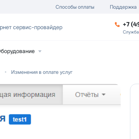
ключение
ку
еление / отключение публи
Способы оплаты
Поддержка
+7 (4
рнет сервис-провайдер
ческое лицо
Служба
борудование
Изменения в оплате услуг
ласие на обработку персональных данных
в
твии с
Политикой в отношении обработки
ьных данных