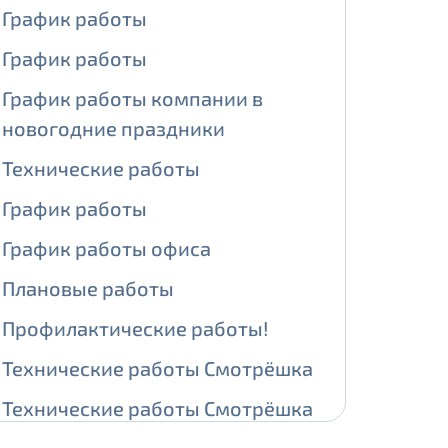
График работы
ении обработки персональных
График работы
График работы компании в
новогодние праздники
На карте
Технические работы
График работы
ии обработки персональных
График работы офиса
едующее выделение публичного IP
Плановые работы
й IP адрес -
5000 рублей
Профилактические работы!
сетевых реквизитов.
Технические работы Смотрёшка
едоставления услуги.
Технические работы Смотрёшка
адрес в течение трех календарных