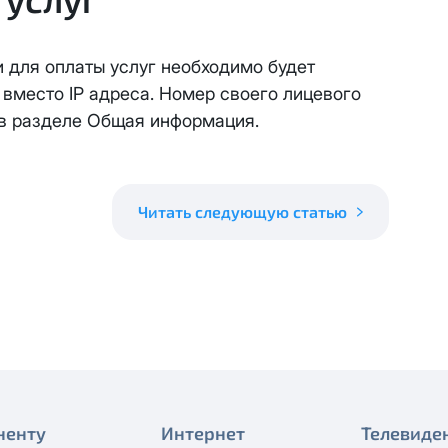
 будет автоматически изменен на приватный IP-адрес и п
ез дополнительного уведомления.
визиты можно по эл.почте
support@vermont-it.ru
или телеф
 для оплаты услуг необходимо будет
 вместо IP адреса. Номер своего лицевого
 в разделе Общая информация.
Читать следующую статью
ненту
Интернет
Телевиде