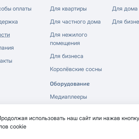
собы оплаты
Для квартиры
Для дома
держка
Для частного дома
Для бизн
ости
Для нежилого
помещения
пания
Для бизнеса
акты
Королёвские сосны
Оборудование
Медиаплееры
Сетевое
оборудование
 Продолжая использовать наш сайт или нажав кнопку
лов cookie