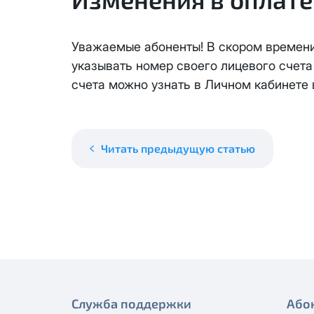
месяцев, публичный IP-адрес
Спутник 40
IP-адрес будет прекращено б
Получить новые сетевые рек
Уважаемые абоненты! В скором времени
Оптима
указывать номер своего лицевого счета
счета можно узнать в Личном кабинете
Спутник 100
МойДом200
Читать предыдущую статью
Спутник 200
МойДом300
Эксклюзив
МойДом500
Служба поддержки
Або
Спутник 300