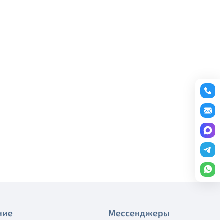
Плановые работы
редоставление услуги публичный
График работы
ону
+7 (495) 543-88-50
.
Плановые работы
Работы на магистральном
кабеле
Технические работы Смотрёшка
Технические работы Смотрёшка
Технические работы Смотрёшка
Технические работы Смотрёшка
Технические работы Смотрёшка
Реорганизация узла связи
Технические работы Смотрёшка
ние
Мессенджеры