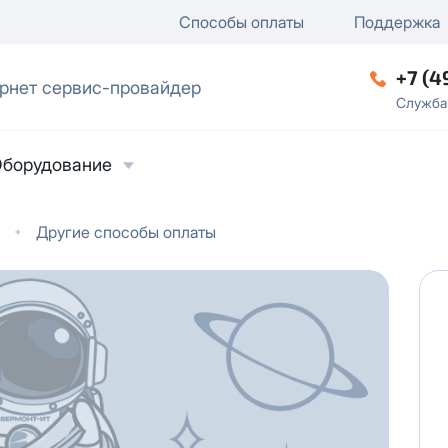
ключение
ку
еление / отключение публи
Способы оплаты
Поддержка
+7 (4
рнет сервис-провайдер
ческое лицо
Служба
борудование
Другие способы оплаты
ласие на обработку персональных данных
в
твии с
Политикой в отношении обработки
ьных данных