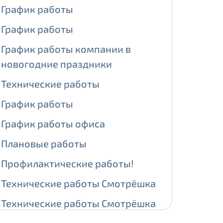
График работы
ении обработки персональных
График работы
График работы компании в
новогодние праздники
На карте
Технические работы
График работы
ии обработки персональных
График работы офиса
едующее выделение публичного IP
Плановые работы
й IP адрес -
5000 рублей
Профилактические работы!
сетевых реквизитов.
Технические работы Смотрёшка
едоставления услуги.
Технические работы Смотрёшка
адрес в течение трех календарных