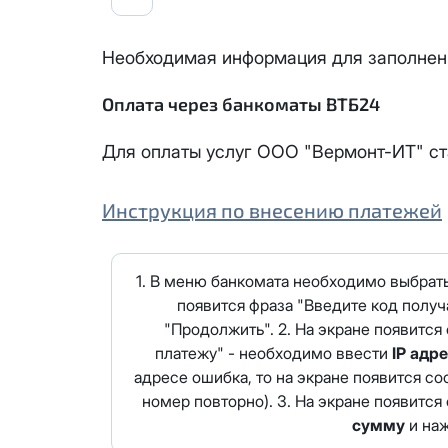
месяцев, публичный IP-адрес
Спутник 40
IP-адрес будет прекращено б
Получить новые сетевые рек
Необходимая информация для заполнен
Оптима
Оплата через банкоматы ВТБ24
Спутник 100
Для оплаты услуг ООО "Вермонт-ИТ" с
МойДом200
Инструкция по внесению платежей
Спутник 200
1. В меню банкомата необходимо выбрать
МойДом300
появится фраза "Введите код получ
"Продолжить". 2. На экране появитс
Эксклюзив
платежу" - необходимо ввести
IP адр
адресе ошибка, то на экране появится с
МойДом500
номер повторно). 3. На экране появитс
сумму
и наж
Спутник 300