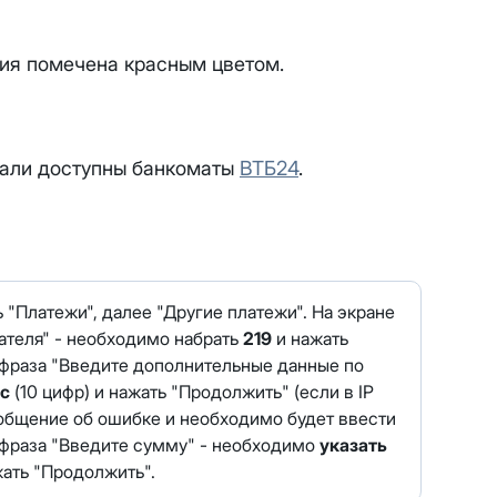
 будет автоматически изменен на приватный IP-адрес и п
ез дополнительного уведомления.
визиты можно по эл.почте
support@vermont-it.ru
или телеф
ия помечена красным цветом.
тали доступны банкоматы
ВТБ24
.
 "Платежи", далее "Другие платежи". На экране
ателя" - необходимо набрать
219
и нажать
я фраза "Введите дополнительные данные по
ес
(10 цифр) и нажать "Продолжить" (если в IP
ообщение об ошибке и необходимо будет ввести
я фраза "Введите сумму" - необходимо
указать
ать "Продолжить".