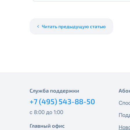
Эксклюзив + Кино
Читать предыдущую статью
Спутник 500
Публичный Новый
Публичный Лайт
Коммерческий
Служба поддержки
Або
Коммерческий Лайт
+7 (495) 543-88-50
Спо
МойДом1000*
с 8:00 до 1:00
Под
Главный офис
Гигант 1000
Нов