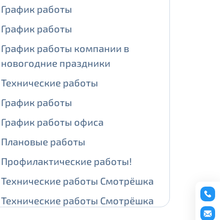
График работы
ении обработки персональных
График работы
График работы компании в
новогодние праздники
На карте
Технические работы
График работы
ии обработки персональных
График работы офиса
едующее выделение публичного IP
Плановые работы
й IP адрес -
5000 рублей
Профилактические работы!
сетевых реквизитов.
Технические работы Смотрёшка
едоставления услуги.
Технические работы Смотрёшка
адрес в течение трех календарных