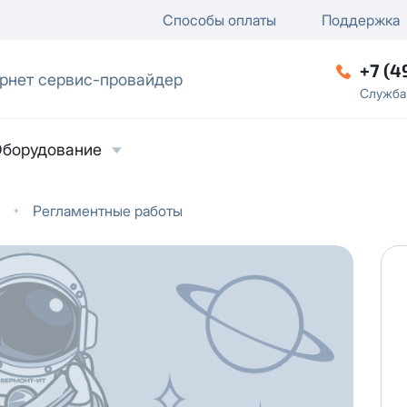
ключение
ку
еление / отключение публи
Способы оплаты
Поддержка
+7 (4
рнет сервис-провайдер
ческое лицо
Служба
борудование
Регламентные работы
ласие на обработку персональных данных
в
твии с
Политикой в отношении обработки
ьных данных