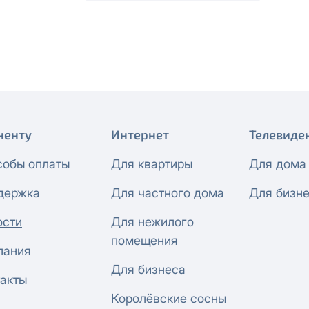
 будет автоматически изменен на приватный IP-адрес и п
ез дополнительного уведомления.
визиты можно по эл.почте
support@vermont-it.ru
или телеф
ненту
Интернет
Телевиде
собы оплаты
Для квартиры
Для дома
держка
Для частного дома
Для бизн
ости
Для нежилого
помещения
пания
Для бизнеса
акты
Королёвские сосны