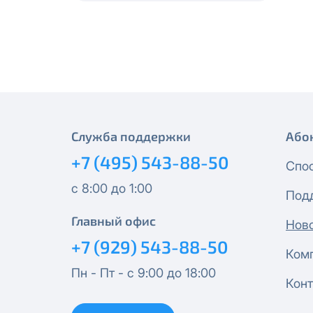
месяцев, публичный IP-адрес
Спутник 40
IP-адрес будет прекращено б
Получить новые сетевые рек
Оптима
Спутник 100
МойДом200
Служба поддержки
Або
+7 (495) 543-88-50
Спутник 200
Спо
с 8:00 до 1:00
Под
МойДом300
Главный офис
Нов
Эксклюзив
+7 (929) 543-88-50
Ком
Пн - Пт - с 9:00 до 18:00
МойДом500
Конт
Спутник 300