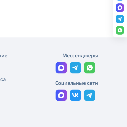
Плановые работы
редоставление услуги публичный
График работы
ону
+7 (495) 543-88-50
.
Плановые работы
Работы на магистральном
кабеле
Технические работы Смотрёшка
ние
Мессенджеры
Технические работы Смотрёшка
Технические работы Смотрёшка
еса
Социальные сети
Технические работы Смотрёшка
Технические работы Смотрёшка
Реорганизация узла связи
Технические работы Смотрёшка