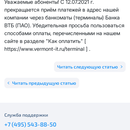
Уважаемые абоненты! С 12.07.2021 г.
Отправить
прекращается приём платежей в адрес нашей
Email
*
Телевидение
КС 300
Email
*
компании через банкоматы (терминалы) Банка
Я даю
согласие на обработку персональных данных
в
ВТБ (ПАО). Убедительная просьба пользоваться
соответствии с
Политикой в отношении обработки
Аренда оборудования
НП20
персональных данных
способами оплаты, перечисленными на нашем
сайте в разделе "Как оплатить" [
Я даю
согласие на обработку персональных данных
в
КС 500
соответствии с
Политикой в отношении обработки
Адрес подключения
*
https://www.vermont-it.ru/terminal ] .
персональных данных
НП30
Отправить
Читать следующую статью
НП50
Я даю
согласие на обработку персональных данных
в
Читать предыдущую статью
соответствии с
Политикой в отношении обработки
персональных данных
Выделение публичного IP адреса один раз
НП100
осуществляется бесплатно, за каждое
Отправить
последующее выделение публичного IP адреса с
Стандарт
лицевого счета единовременно списывается
3000
Служба поддержки
рублей.
+7 (495) 543-88-50
МойДом100