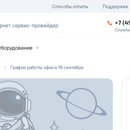
ключение
ку
еление / отключение публи
Способы оплаты
Поддержка
+7 (4
рнет сервис-провайдер
ческое лицо
Служба
борудование
График работы офиса 19 сентября
ласие на обработку персональных данных
в
твии с
Политикой в отношении обработки
ьных данных