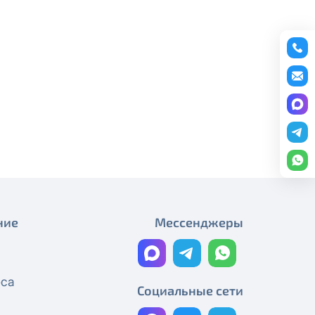
Плановые работы
редоставление услуги публичный
График работы
ону
+7 (495) 543-88-50
.
Плановые работы
Работы на магистральном
кабеле
Технические работы Смотрёшка
Технические работы Смотрёшка
Технические работы Смотрёшка
Технические работы Смотрёшка
ние
Мессенджеры
Технические работы Смотрёшка
Реорганизация узла связи
еса
Социальные сети
Технические работы Смотрёшка