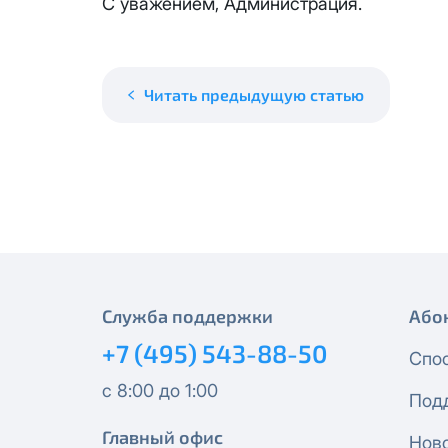
месяцев, публичный IP-адрес
С уважением, Администрация.
Спутник 40
IP-адрес будет прекращено б
Получить новые сетевые рек
Оптима
Читать предыдущую статью
Спутник 100
МойДом200
Спутник 200
МойДом300
Служба поддержки
Або
Эксклюзив
+7 (495) 543-88-50
Спо
с 8:00 до 1:00
МойДом500
Под
Главный офис
Нов
Спутник 300