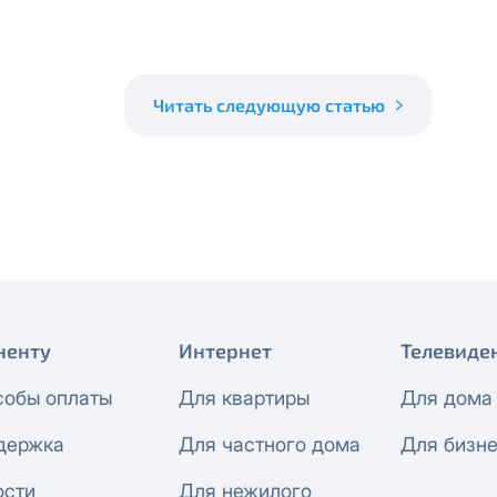
 будет автоматически изменен на приватный IP-адрес и п
ез дополнительного уведомления.
визиты можно по эл.почте
support@vermont-it.ru
или телеф
Читать следующую статью
ненту
Интернет
Телевиде
собы оплаты
Для квартиры
Для дома
держка
Для частного дома
Для бизн
ости
Для нежилого