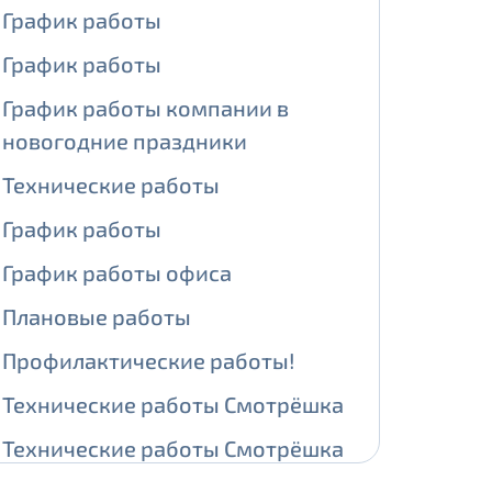
График работы
ении обработки персональных
График работы
График работы компании в
новогодние праздники
На карте
Технические работы
График работы
ии обработки персональных
График работы офиса
едующее выделение публичного IP
Плановые работы
й IP адрес -
5000 рублей
Профилактические работы!
сетевых реквизитов.
Технические работы Смотрёшка
едоставления услуги.
Технические работы Смотрёшка
адрес в течение трех календарных