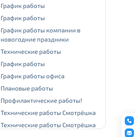
График работы
ении обработки персональных
График работы
График работы компании в
новогодние праздники
На карте
Технические работы
График работы
ии обработки персональных
График работы офиса
едующее выделение публичного IP
Плановые работы
й IP адрес -
5000 рублей
Профилактические работы!
сетевых реквизитов.
Технические работы Смотрёшка
едоставления услуги.
Технические работы Смотрёшка
адрес в течение трех календарных