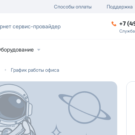
ключение
ку
еление / отключение публи
Способы оплаты
Поддержка
+7 (4
рнет сервис-провайдер
ческое лицо
Служба
борудование
График работы офиса
ласие на обработку персональных данных
в
твии с
Политикой в отношении обработки
ьных данных