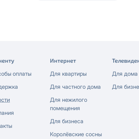
 будет автоматически изменен на приватный IP-адрес и п
ез дополнительного уведомления.
визиты можно по эл.почте
support@vermont-it.ru
или телеф
ненту
Интернет
Телевиде
собы оплаты
Для квартиры
Для дома
держка
Для частного дома
Для бизн
ости
Для нежилого
помещения
пания
Для бизнеса
акты
Королёвские сосны