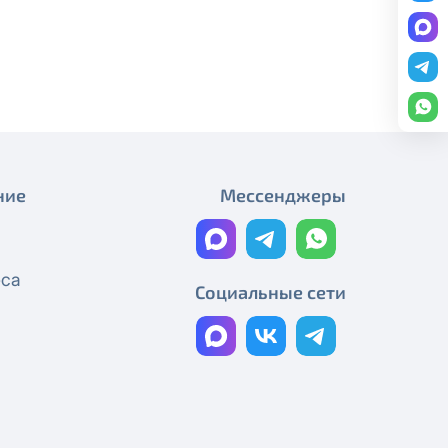
Плановые работы
редоставление услуги публичный
График работы
ону
+7 (495) 543-88-50
.
Плановые работы
Работы на магистральном
кабеле
Технические работы Смотрёшка
ние
Мессенджеры
Технические работы Смотрёшка
Технические работы Смотрёшка
еса
Социальные сети
Технические работы Смотрёшка
Технические работы Смотрёшка
Реорганизация узла связи
Технические работы Смотрёшка