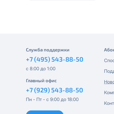
месяцев, публичный IP-адрес
Спутник 40
IP-адрес будет прекращено б
Получить новые сетевые рек
Оптима
Спутник 100
МойДом200
Служба поддержки
Або
+7 (495) 543-88-50
Спутник 200
Спо
с 8:00 до 1:00
Под
МойДом300
Главный офис
Нов
Эксклюзив
+7 (929) 543-88-50
Ком
Пн - Пт - с 9:00 до 18:00
МойДом500
Конт
Спутник 300