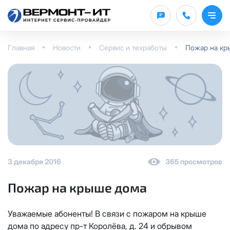
Оставить заявку
Заявка на подключение
Заявка на выделение /
ТВ Каналы
отключение публичного IP
Главная
Новости
Сервис и техработы
Пожар на кр
ФИО
Физическое лицо
*
Юридическое лицо
ФИО
(по договору)
*
Тариф
Телефон
*
IP-адрес
(по договору)
*
НП10
ФИО
*
3 декабря 2016
365 просмотров
Услуга
КС 100
Пожар на крыше дома
Телефон
*
НП15
Телефон
*
Уважаемые абоненты! В связи с пожаром на крыше
Интернет
дома по адресу пр-т Королёва, д. 24 и обрывом
КС 200