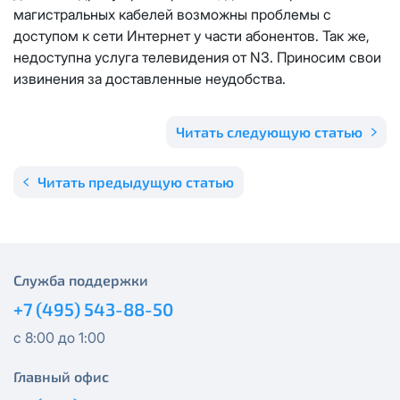
Отправить
магистральных кабелей возможны проблемы с
Email
*
доступом к сети Интернет у части абонентов. Так же,
Телевидение
КС 300
Email
*
недоступна услуга телевидения от N3. Приносим свои
Я даю
согласие на обработку персональных данных
в
извинения за доставленные неудобства.
соответствии с
Политикой в отношении обработки
Аренда оборудования
НП20
персональных данных
Я даю
согласие на обработку персональных данных
в
Читать следующую статью
КС 500
соответствии с
Политикой в отношении обработки
Адрес подключения
*
персональных данных
Читать предыдущую статью
НП30
Отправить
НП50
Я даю
согласие на обработку персональных данных
в
соответствии с
Политикой в отношении обработки
Служба поддержки
персональных данных
Выделение публичного IP адреса один раз
НП100
+7 (495) 543-88-50
осуществляется бесплатно, за каждое
Отправить
последующее выделение публичного IP адреса с
Стандарт
с 8:00 до 1:00
лицевого счета единовременно списывается
3000
рублей.
Главный офис
МойДом100