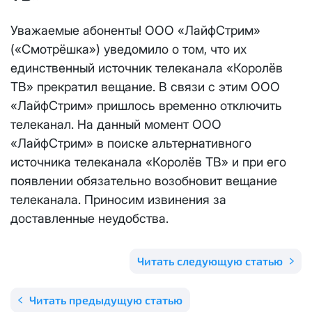
Отправить
Email
*
Уважаемые абоненты! ООО «ЛайфСтрим»
Телевидение
КС 300
Email
*
(«Смотрёшка») уведомило о том, что их
Я даю
согласие на обработку персональных данных
в
соответствии с
Политикой в отношении обработки
единственный источник телеканала «Королёв
Аренда оборудования
НП20
персональных данных
ТВ» прекратил вещание. В связи с этим ООО
Я даю
согласие на обработку персональных данных
в
«ЛайфСтрим» пришлось временно отключить
КС 500
соответствии с
Политикой в отношении обработки
Адрес подключения
*
телеканал. На данный момент ООО
персональных данных
«ЛайфСтрим» в поиске альтернативного
НП30
Отправить
источника телеканала «Королёв ТВ» и при его
появлении обязательно возобновит вещание
НП50
Я даю
согласие на обработку персональных данных
в
телеканала. Приносим извинения за
соответствии с
Политикой в отношении обработки
доставленные неудобства.
персональных данных
Выделение публичного IP адреса один раз
НП100
осуществляется бесплатно, за каждое
Отправить
последующее выделение публичного IP адреса с
Читать следующую статью
Стандарт
лицевого счета единовременно списывается
3000
рублей.
Читать предыдущую статью
МойДом100