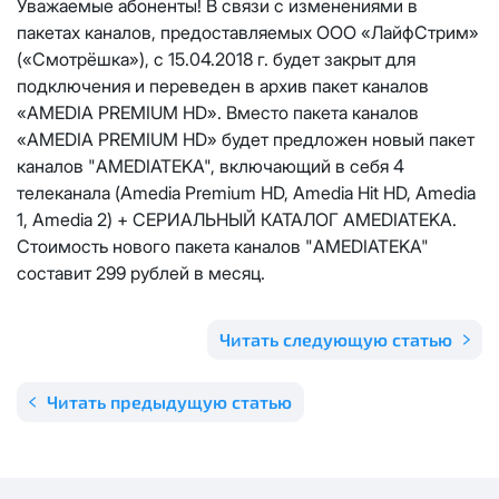
Уважаемые абоненты! В связи с изменениями в
Отправить
пакетах каналов, предоставляемых ООО «ЛайфСтрим»
Email
*
Телевидение
(«Смотрёшка»), с 15.04.2018 г. будет закрыт для
КС 300
Email
*
Я даю
согласие на обработку персональных данных
в
подключения и переведен в архив пакет каналов
соответствии с
Политикой в отношении обработки
Аренда оборудования
«AMEDIA PREMIUM HD». Вместо пакета каналов
НП20
персональных данных
«AMEDIA PREMIUM HD» будет предложен новый пакет
Я даю
согласие на обработку персональных данных
в
каналов "AMEDIATEKA", включающий в себя 4
КС 500
соответствии с
Политикой в отношении обработки
Адрес подключения
*
телеканала (Amedia Premium HD, Amedia Hit HD, Amedia
персональных данных
1, Amedia 2) + СЕРИАЛЬНЫЙ КАТАЛОГ AMEDIATEKA.
НП30
Стоимость нового пакета каналов "AMEDIATEKA"
Отправить
составит 299 рублей в месяц.
НП50
Я даю
согласие на обработку персональных данных
в
соответствии с
Политикой в отношении обработки
Читать следующую статью
персональных данных
Выделение публичного IP адреса один раз
НП100
осуществляется бесплатно, за каждое
Отправить
Читать предыдущую статью
последующее выделение публичного IP адреса с
Стандарт
лицевого счета единовременно списывается
3000
рублей.
МойДом100