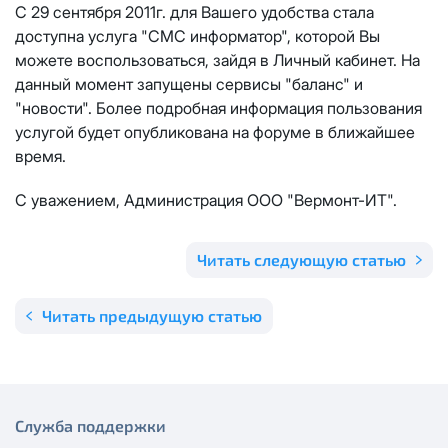
Отправить
С 29 сентября 2011г. для Вашего удобства стала
Email
*
доступна услуга "СМС информатор", которой Вы
Телевидение
КС 300
Email
*
можете воспользоваться, зайдя в Личный кабинет. На
Я даю
согласие на обработку персональных данных
в
данный момент запущены сервисы "баланс" и
соответствии с
Политикой в отношении обработки
Аренда оборудования
НП20
"новости". Более подробная информация пользования
персональных данных
услугой будет опубликована на форуме в ближайшее
Я даю
согласие на обработку персональных данных
в
время.
КС 500
соответствии с
Политикой в отношении обработки
Адрес подключения
*
персональных данных
С уважением, Администрация ООО "Вермонт-ИТ".
НП30
Отправить
Читать следующую статью
НП50
Я даю
согласие на обработку персональных данных
в
соответствии с
Политикой в отношении обработки
Читать предыдущую статью
персональных данных
Выделение публичного IP адреса один раз
НП100
осуществляется бесплатно, за каждое
Отправить
последующее выделение публичного IP адреса с
Стандарт
лицевого счета единовременно списывается
3000
рублей.
Служба поддержки
МойДом100