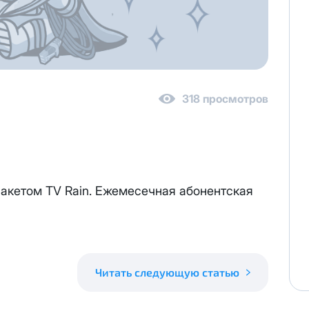
 персональных данных
в соответствии с
Политикой в отнош
318 просмотров
персональных данных
в соответствии с
Политикой в отношен
реса один раз осуществляется бесплатно, за каждое посл
акетом TV Rain. Ежемесечная абонентская
иновременно списывается
3000 рублей.
ену выделенного публичного IP адреса на новый публичны
ся на следующий рабочий день после отправки Вам новых 
та за публичный IP-адрес составляет
100 руб.
Читать следующую статью
е публичного IP-адреса, Вы соглашаетесь с условиями пр
возможна. При отсутствии оплаты за услугу публичный IP-