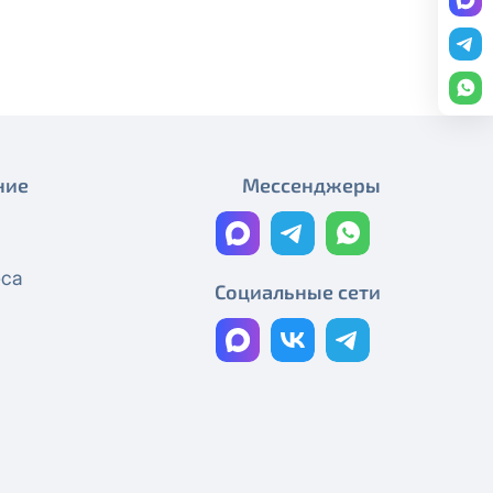
редоставление услуги публичный
Изменение стоимости ТВ-
пакетов (тарифных планов)
ону
+7 (495) 543-88-50
.
Новая стоимость подписки
Amediateka
Изменения в составе ТВ-
ние
Мессенджеры
пакетов и тарифах
Новая стоимость онлайн-
еса
кинотеатра PREMIER
Социальные сети
Изменения в телеканалах
350+ ТВ-каналов и 3 онлайн-
кинотеатра
Изменения в телеканалах