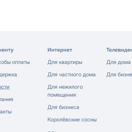
 будет автоматически изменен на приватный IP-адрес и п
ез дополнительного уведомления.
визиты можно по эл.почте
support@vermont-it.ru
или телеф
ненту
Интернет
Телевиде
собы оплаты
Для квартиры
Для дома
держка
Для частного дома
Для бизн
ости
Для нежилого
помещения
пания
Для бизнеса
акты
Королёвские сосны