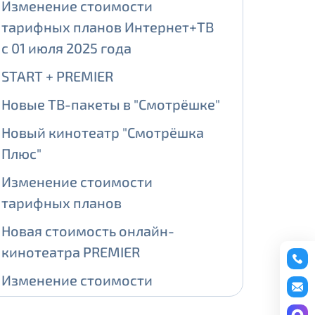
Изменение стоимости
тарифных планов Интернет+ТВ
ении обработки персональных
с 01 июля 2025 года
START + PREMIER
Новые ТВ-пакеты в "Смотрёшке"
На карте
Новый кинотеатр "Смотрёшка
Плюс"
ии обработки персональных
Изменение стоимости
едующее выделение публичного IP
тарифных планов
й IP адрес -
5000 рублей
Новая стоимость онлайн-
сетевых реквизитов.
кинотеатра PREMIER
Изменение стоимости
едоставления услуги.
адрес в течение трех календарных
тарифных планов