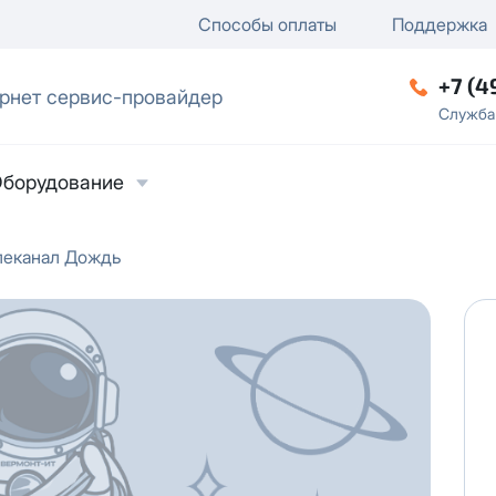
ключение
ку
еление / отключение публи
Способы оплаты
Поддержка
+7 (4
рнет сервис-провайдер
ческое лицо
Служба
борудование
леканал Дождь
ласие на обработку персональных данных
в
твии с
Политикой в отношении обработки
ьных данных