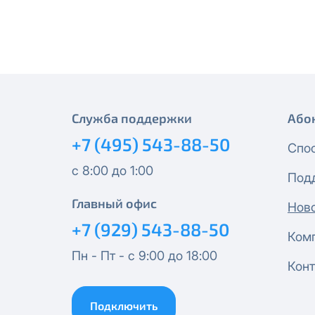
месяцев, публичный IP-адрес
Спутник 40
IP-адрес будет прекращено б
Получить новые сетевые рек
Оптима
Спутник 100
Служба поддержки
Або
МойДом200
+7 (495) 543-88-50
Спо
Спутник 200
с 8:00 до 1:00
Под
МойДом300
Главный офис
Нов
+7 (929) 543-88-50
Ком
Эксклюзив
Пн - Пт - с 9:00 до 18:00
Конт
МойДом500
Подключить
Спутник 300