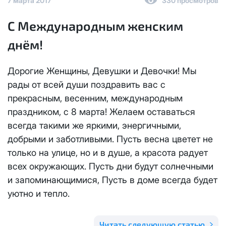
7 марта 2017
330 просмотров
Отправить
Email
*
Телевидение
С Международным женским
КС 300
Email
*
Я даю
согласие на обработку персональных данных
в
днём!
соответствии с
Политикой в отношении обработки
Аренда оборудования
НП20
персональных данных
Дорогие Женщины, Девушки и Девочки! Мы
Я даю
согласие на обработку персональных данных
в
КС 500
соответствии с
Политикой в отношении обработки
рады от всей души поздравить вас с
Адрес подключения
*
персональных данных
прекрасным, весенним, международным
НП30
праздником, с 8 марта! Желаем оставаться
Отправить
всегда такими же яркими, энергичными,
НП50
добрыми и заботливыми. Пусть весна цветет не
Я даю
согласие на обработку персональных данных
в
соответствии с
Политикой в отношении обработки
только на улице, но и в душе, а красота радует
персональных данных
Выделение публичного IP адреса один раз
НП100
всех окружающих. Пусть дни будут солнечными
осуществляется бесплатно, за каждое
и запоминающимися, Пусть в доме всегда будет
Отправить
последующее выделение публичного IP адреса с
Стандарт
уютно и тепло.
лицевого счета единовременно списывается
3000
рублей.
МойДом100
Читать следующую статью