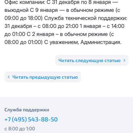
Офис компании: С 31 декабря по 8 января —
Отправить
выходной С 9 января — в обычном режиме (с
Email
*
Телевидение
КС 300
Email
*
09:00 до 18:00) Служба технической поддержки:
Я даю
согласие на обработку персональных данных
в
31 декабря – с 08:00 до 21:00 1 января – с 14:00
соответствии с
Политикой в отношении обработки
Аренда оборудования
НП20
персональных данных
до 01:00 С 2 января – в обычном режиме (с
08:00 до 01:00) С уважением, Администрация.
Я даю
согласие на обработку персональных данных
в
КС 500
соответствии с
Политикой в отношении обработки
Адрес подключения
*
персональных данных
Читать следующую статью
НП30
Отправить
Читать предыдущую статью
НП50
Я даю
согласие на обработку персональных данных
в
соответствии с
Политикой в отношении обработки
персональных данных
Выделение публичного IP адреса один раз
НП100
осуществляется бесплатно, за каждое
Отправить
Служба поддержки
последующее выделение публичного IP адреса с
Стандарт
лицевого счета единовременно списывается
3000
+7 (495) 543-88-50
рублей.
МойДом100
с 8:00 до 1:00