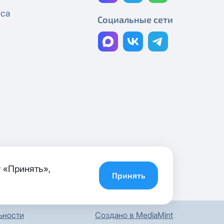
еса
С Днём Победы!
Социальные сети
С Праздником Весны и Труда, с 1
Мая!
График работы в праздничные
дни
С 8 Марта!
График работы компании
С Днём защитника Отечества!
График работы компании
 «Принять»,
Принять
С Рождеством!
С наступающим Новым годом!
Создано в MediaMint
ьности