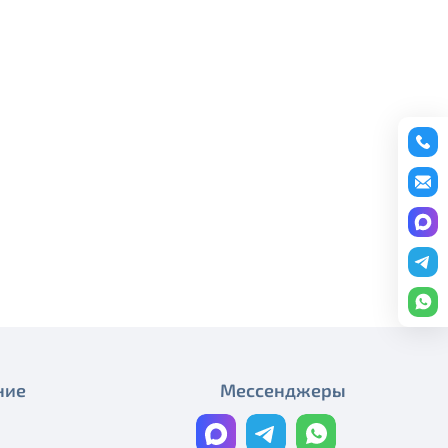
редоставление услуги публичный
С Днём Победы!
ону
+7 (495) 543-88-50
.
С праздником Весны и Труда!
С праздником Весны и Труда!
График работы в майские
праздники
С Днём космонавтики!
С Рождеством Христовым!
С Новым годом!
График работы компании в
новогодние праздники
ние
Мессенджеры
С Днём России!
График работы компании