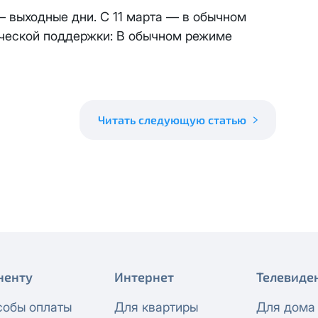
 будет автоматически изменен на приватный IP-адрес и п
— выходные дни. С 11 марта — в обычном
ез дополнительного уведомления.
ической поддержки: В обычном режиме
визиты можно по эл.почте
support@vermont-it.ru
или телеф
Читать следующую статью
ненту
Интернет
Телевиде
собы оплаты
Для квартиры
Для дома