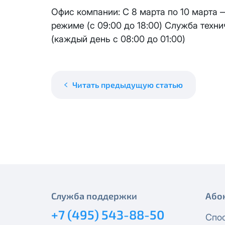
месяцев, публичный IP-адрес
Спутник 40
Офис компании: С 8 марта по 10 марта 
IP-адрес будет прекращено б
режиме (с 09:00 до 18:00) Служба техн
Получить новые сетевые рек
Оптима
(каждый день с 08:00 до 01:00)
Спутник 100
Читать предыдущую статью
МойДом200
Спутник 200
МойДом300
Эксклюзив
Служба поддержки
Або
МойДом500
+7 (495) 543-88-50
Спо
Спутник 300