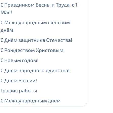
С Праздником Весны и Труда, с 1
Мая!
ении обработки персональных
С Международным женским
днём
С Днём защитника Отечества!
На карте
С Рождеством Христовым!
ии обработки персональных
С Новым годом!
едующее выделение публичного IP
С Днем народного единства!
й IP адрес -
5000 рублей
С Днем России!
сетевых реквизитов.
График работы
С Международным днём
едоставления услуги.
адрес в течение трех календарных
защиты детей!