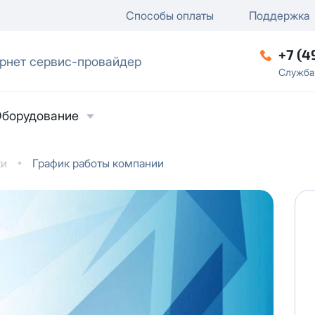
ключение
ку
еление / отключение публи
Способы оплаты
Поддержка
+7 (4
рнет сервис-провайдер
ческое лицо
Служба
борудование
ки
График работы компании
ласие на обработку персональных данных
в
твии с
Политикой в отношении обработки
ьных данных