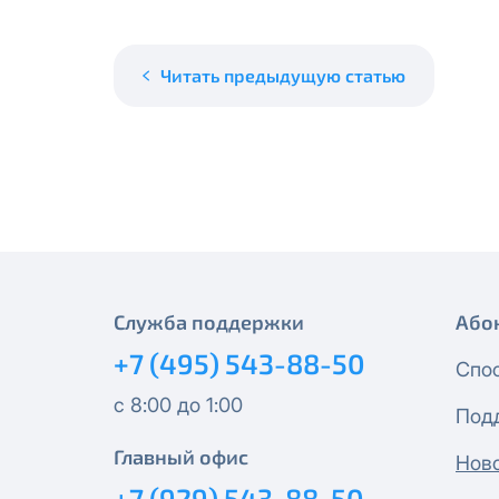
месяцев, публичный IP-адрес
Спутник 40
IP-адрес будет прекращено б
Получить новые сетевые рек
Читать предыдущую статью
Оптима
Спутник 100
МойДом200
Спутник 200
МойДом300
Служба поддержки
Або
+7 (495) 543-88-50
Спо
Эксклюзив
с 8:00 до 1:00
Под
МойДом500
Главный офис
Нов
+7 (929) 543-88-50
Спутник 300