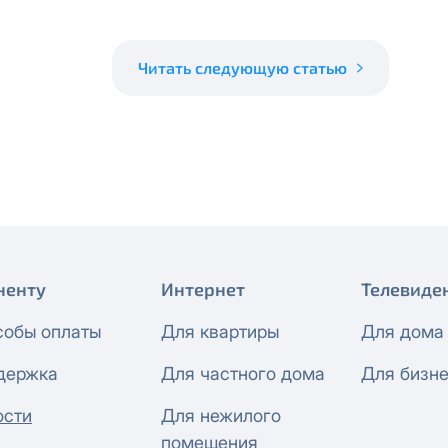
 будет автоматически изменен на приватный IP-адрес и п
ез дополнительного уведомления.
визиты можно по эл.почте
support@vermont-it.ru
или телеф
Читать следующую статью
ненту
Интернет
Телевиде
собы оплаты
Для квартиры
Для дома
держка
Для частного дома
Для бизн
ости
Для нежилого
помещения