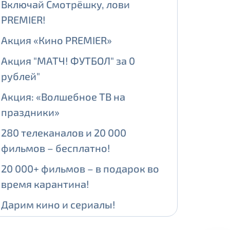
Включай Смотрёшку, лови
PREMIER!
ении обработки персональных
Акция «Кино PREMIER»
Акция "МАТЧ! ФУТБОЛ" за 0
рублей"
На карте
Акция: «Волшебное ТВ на
праздники»
ии обработки персональных
280 телеканалов и 20 000
едующее выделение публичного IP
фильмов – бесплатно!
й IP адрес -
5000 рублей
20 000+ фильмов – в подарок во
сетевых реквизитов.
время карантина!
Дарим кино и сериалы!
едоставления услуги.
адрес в течение трех календарных
Больше ТВ-каналов для всех!