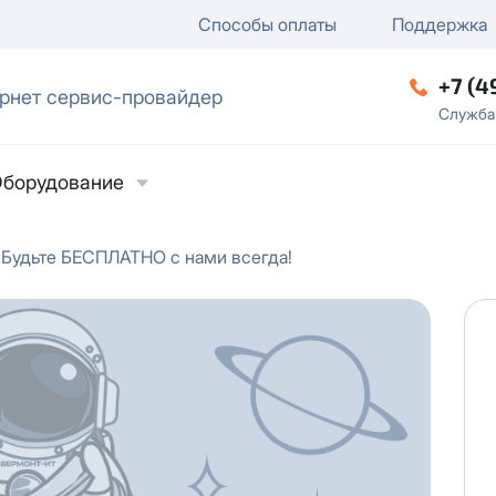
ключение
ку
еление / отключение публи
Способы оплаты
Поддержка
+7 (4
рнет сервис-провайдер
ческое лицо
Служба
борудование
Будьте БЕСПЛАТНО с нами всегда!
ласие на обработку персональных данных
в
твии с
Политикой в отношении обработки
ьных данных