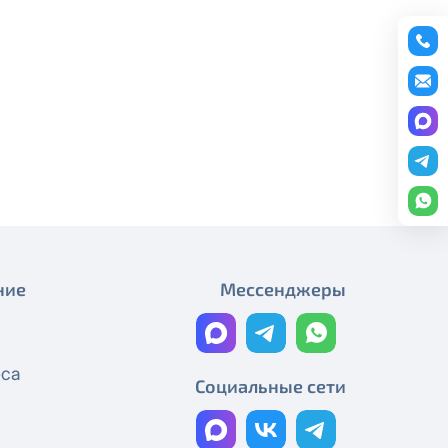
редоставление услуги публичный
Акция «Кино для всех»
ону
+7 (495) 543-88-50
.
Максимум кино в
интерактивном ТВ!
Скидки!
4 кинотеатра и более 200
телеканалов на 30 дней
бесплатно!
Новинка: российские кинохиты
ние
Мессенджеры
– в подарок!
Акция «Смотри футбол в HD»!
еса
Социальные сети
Акция «Amediateka старт»
продлена!