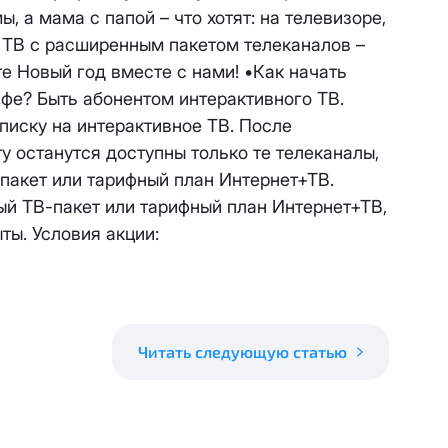
 будет автоматически изменен на приватный IP-адрес и п
, а мама с папой – что хотят: на телевизоре,
ез дополнительного уведомления.
е ТВ с расширенным пакетом телеканалов –
визиты можно по эл.почте
support@vermont-it.ru
или телеф
те Новый год вместе с нами! •Как начать
фе? Быть абонентом интерактивного ТВ.
иску на интерактивное ТВ. После
ту останутся доступны только те телеканалы,
пакет или тарифный план Интернет+ТВ.
ый ТВ-пакет или тарифный план Интернет+ТВ,
ты. Условия акции:
Читать следующую статью