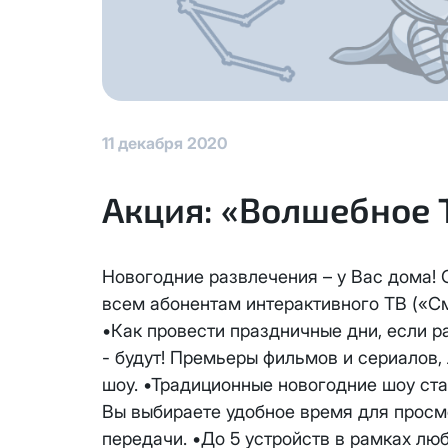
КС 300
Аренда оборудования
Я даю
согласие на обработку
данных
НП20
Адрес подключения
*
Отправить
КС 500
11 декабря 2020
НП30
Акция: «Волшебное 
Я даю
согласие на обработку 
НП50
данных
Выделение публичного IP ад
Новогодние развлечения – у Вас дома! С 
адреса с лицевого счета ед
Отправить
НП100
всем абонентам интерактивного ТВ («См
Единовременный платеж за см
•Как провести праздничные дни, если р
Активация услуги производит
Стандарт
- будут! Премьеры фильмов и сериалов
Ежемесячная абонентская пла
шоу. •Традиционные новогодние шоу ста
Оформляя заявку на выделени
МойДом100
Вы выбираете удобное время для просмо
Блокировка данной услуги не
передачи. •До 5 устройств в рамках лю