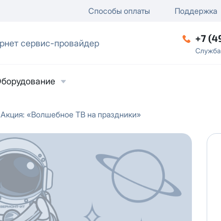
ключение
ку
еление / отключение публи
Способы оплаты
Поддержка
+7 (4
рнет сервис-провайдер
ческое лицо
Служба
борудование
Акция: «Волшебное ТВ на праздники»
ласие на обработку персональных данных
в
твии с
Политикой в отношении обработки
ьных данных