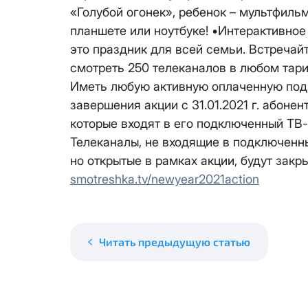
месяцев, публичный IP-адрес
Спутник 40
«Голубой огонек», ребенок – мультфильмы
IP-адрес будет прекращено б
планшете или ноутбуке! •Интерактивно
Получить новые сетевые рек
Оптима
это праздник для всей семьи. Встречай
смотреть 250 телеканалов в любом тари
Спутник 100
Иметь любую активную оплаченную подп
завершения акции с 31.01.2021 г. абонен
МойДом200
которые входят в его подключенный ТВ-
Телеканалы, не входящие в подключенн
Спутник 200
но открытые в рамках акции, будут закры
smotreshka.tv/newyear2021action
МойДом300
Эксклюзив
Читать предыдущую статью
МойДом500
Спутник 300