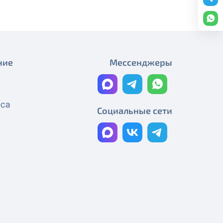
Акция «Amediateka старт»!
Скидка 50%!
Акция "ТВ-пакет Спортивный"
ние
Мессенджеры
Новогоднее предложение!
Хотели, но опоздали?
еса
Флагманское предложение!
Социальные сети
Невероятное предложение!
150 ТВ каналов бесплатно!
АКЦИЯ «Новогодние тарифы»*
АКЦИЯ «Месяц в ПОДАРОК!»*
Подарок ко Дню города!