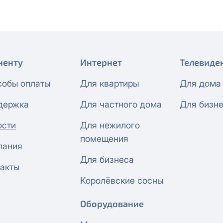
ненту
Интернет
Телевиде
собы оплаты
Для квартиры
Для дома
держка
Для частного дома
Для бизн
ости
Для нежилого
помещения
пания
Для бизнеса
акты
Королёвские сосны
Оборудование