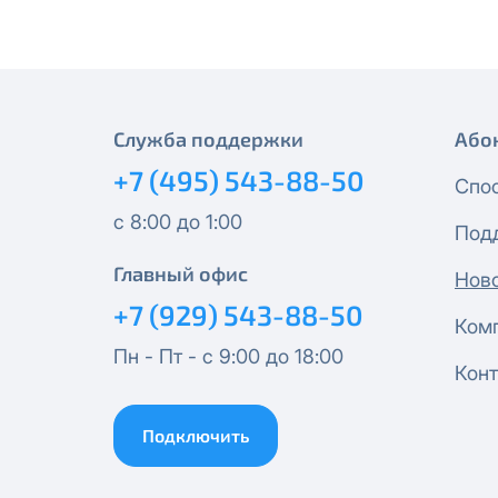
Эксклюзив + Кино
Спутник 500
Служба поддержки
Або
+7 (495) 543-88-50
Публичный Новый
Спо
с 8:00 до 1:00
Под
Публичный Лайт
Главный офис
Нов
Коммерческий
+7 (929) 543-88-50
Ком
Пн - Пт - с 9:00 до 18:00
Коммерческий Лайт
Конт
МойДом1000*
Подключить
Гигант 1000