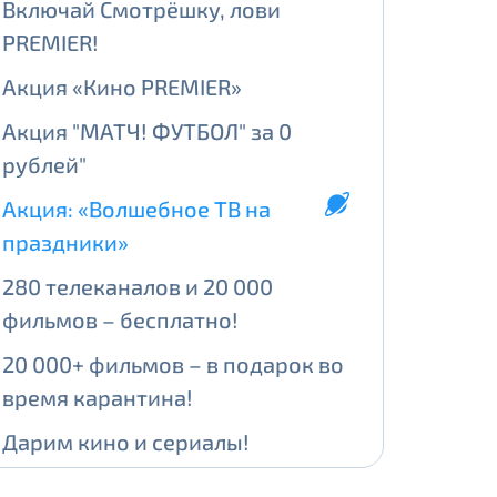
Включай Смотрёшку, лови
PREMIER!
ении обработки персональных
Акция «Кино PREMIER»
Акция "МАТЧ! ФУТБОЛ" за 0
рублей"
На карте
Акция: «Волшебное ТВ на
праздники»
ии обработки персональных
280 телеканалов и 20 000
едующее выделение публичного IP
фильмов – бесплатно!
й IP адрес -
5000 рублей
20 000+ фильмов – в подарок во
сетевых реквизитов.
время карантина!
Дарим кино и сериалы!
едоставления услуги.
адрес в течение трех календарных
Больше ТВ-каналов для всех!