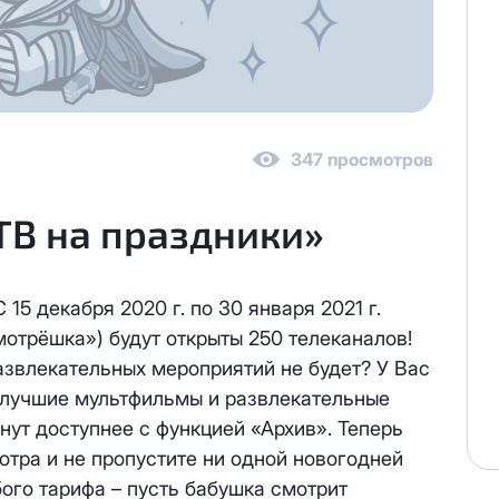
 персональных данных
в соответствии с
Политикой в отнош
347 просмотров
ТВ на праздники»
персональных данных
в соответствии с
Политикой в отношен
реса один раз осуществляется бесплатно, за каждое посл
15 декабря 2020 г. по 30 января 2021 г.
иновременно списывается
3000 рублей.
отрёшка») будут открыты 250 телеканалов!
ену выделенного публичного IP адреса на новый публичны
азвлекательных мероприятий не будет? У Вас
ся на следующий рабочий день после отправки Вам новых 
, лучшие мультфильмы и развлекательные
та за публичный IP-адрес составляет
100 руб.
нут доступнее с функцией «Архив». Теперь
е публичного IP-адреса, Вы соглашаетесь с условиями пр
тра и не пропустите ни одной новогодней
возможна. При отсутствии оплаты за услугу публичный IP-
бого тарифа – пусть бабушка смотрит