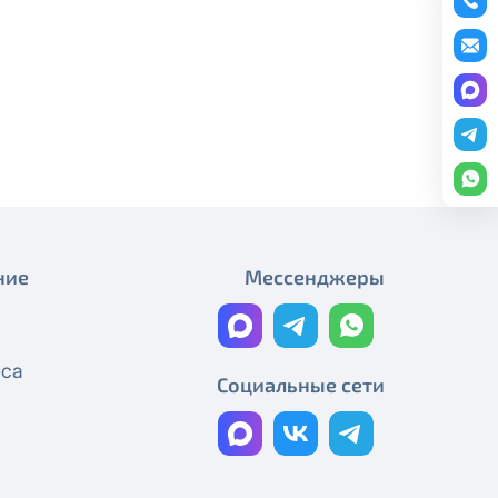
редоставление услуги публичный
Акция «Кино для всех»
ону
+7 (495) 543-88-50
.
Максимум кино в
интерактивном ТВ!
Скидки!
4 кинотеатра и более 200
телеканалов на 30 дней
бесплатно!
ние
Мессенджеры
Новинка: российские кинохиты
– в подарок!
еса
Социальные сети
Акция «Смотри футбол в HD»!
Акция «Amediateka старт»
продлена!