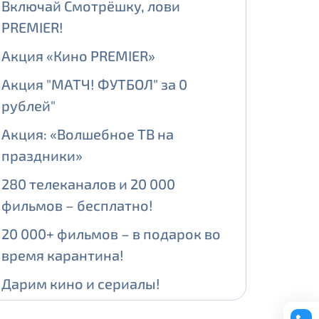
Включай Смотрёшку, лови
PREMIER!
ении обработки персональных
Акция «Кино PREMIER»
Акция "МАТЧ! ФУТБОЛ" за 0
рублей"
На карте
Акция: «Волшебное ТВ на
праздники»
ии обработки персональных
280 телеканалов и 20 000
едующее выделение публичного IP
фильмов – бесплатно!
й IP адрес -
5000 рублей
20 000+ фильмов – в подарок во
сетевых реквизитов.
время карантина!
Дарим кино и сериалы!
едоставления услуги.
адрес в течение трех календарных
Больше ТВ-каналов для всех!