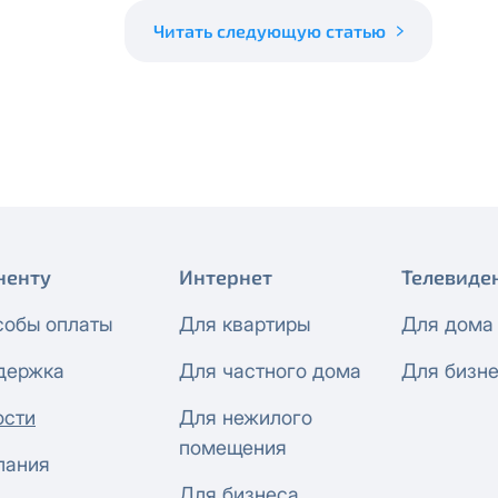
 будет автоматически изменен на приватный IP-адрес и п
ез дополнительного уведомления.
Читать следующую статью
визиты можно по эл.почте
support@vermont-it.ru
или телеф
ненту
Интернет
Телевиде
собы оплаты
Для квартиры
Для дома
держка
Для частного дома
Для бизн
ости
Для нежилого
помещения
пания
Для бизнеса