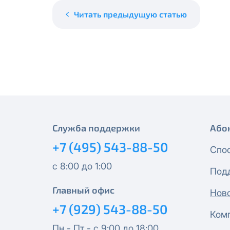
месяцев, публичный IP-адрес
Спутник 40
IP-адрес будет прекращено б
Читать предыдущую статью
Получить новые сетевые рек
Оптима
Спутник 100
МойДом200
Спутник 200
Служба поддержки
Або
+7 (495) 543-88-50
МойДом300
Спо
с 8:00 до 1:00
Под
Эксклюзив
Главный офис
Нов
МойДом500
+7 (929) 543-88-50
Ком
Пн - Пт - с 9:00 до 18:00
Спутник 300