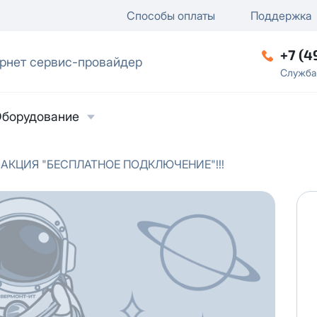
ключение
ку
еление / отключение публи
Способы оплаты
Поддержка
+7 (4
рнет сервис-провайдер
ческое лицо
Служба
борудование
АКЦИЯ "БЕСПЛАТНОЕ ПОДКЛЮЧЕНИЕ"!!!
ласие на обработку персональных данных
в
твии с
Политикой в отношении обработки
ьных данных